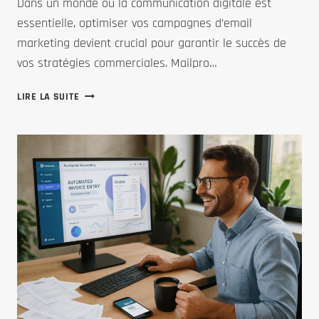
Dans un monde où la communication digitale est
essentielle, optimiser vos campagnes d’email
marketing devient crucial pour garantir le succès de
vos stratégies commerciales. Mailpro…
MAILPRO
LIRE LA SUITE
:
L’OUTIL
INDISPENSABLE
POUR
OPTIMISER
VOS
CAMPAGNES
D’EMAIL
MARKETING