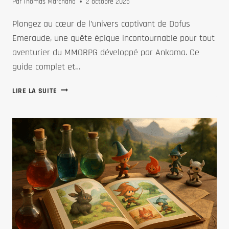
Par
Thomas Marchand
2 octobre 2025
Plongez au cœur de l’univers captivant de Dofus
Emeraude, une quête épique incontournable pour tout
aventurier du MMORPG développé par Ankama. Ce
guide complet et…
PLONGÉE
LIRE LA SUITE
DANS
L’UNIVERS
DE
DOFUS
EMERAUDE
:
GUIDE
COMPLET
ET
ASTUCES