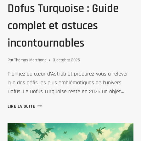
Dofus Turquoise : Guide
DE
SUIVI
complet et astuces
incontournables
Par
Thomas Marchand
3 octobre 2025
Plongez au cœur d’Astrub et préparez-vous à relever
l’un des défis les plus emblématiques de l’univers
Dofus. Le Dofus Turquoise reste en 2025 un objet…
DOFUS
LIRE LA SUITE
TURQUOISE
:
GUIDE
COMPLET
ET