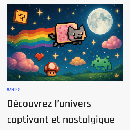
:
PROFITEZ
DE
VOS
FILMS
ET
SÉRIES
PRÉFÉRÉS
EN
STREAMING
HAUTE
DÉFINITION
GAMING
Découvrez l’univers
captivant et nostalgique