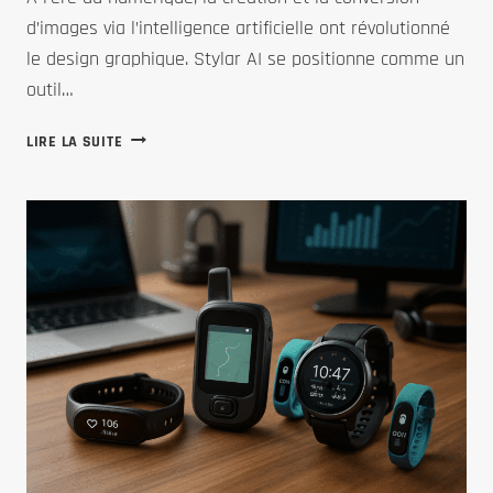
d’images via l’intelligence artificielle ont révolutionné
le design graphique. Stylar AI se positionne comme un
outil…
STYLAR
LIRE LA SUITE
AI
:
EXPLOREZ
LES
TARIFS
ET
LES
OPTIONS
ALTERNATIVES
POUR
LA
CRÉATION
ET
LA