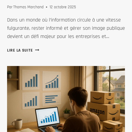
FAIT
Par
Thomas Marchand
12 octobre 2025
GAGNER
DU
Dans un monde où l’information circule à une vitesse
TEMPS
fulgurante, rester informé et gérer son image publique
devient un défi majeur pour les entreprises et…
TAGADAY
LIRE LA SUITE
:
UNE
SOLUTION
COMPLÈTE
ET
ACCESSIBLE
POUR
SURVEILLER
L’ACTUALITÉ
DES
MÉDIAS
SELON