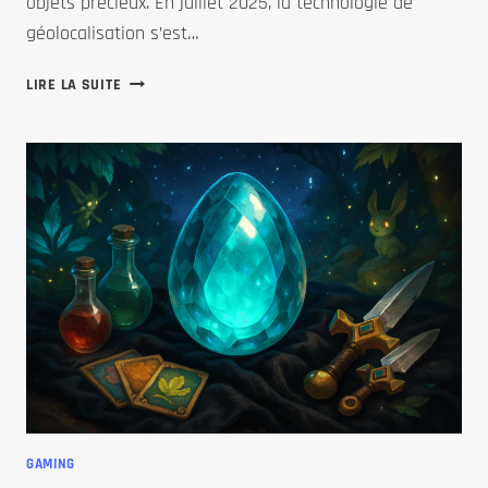
objets précieux. En juillet 2025, la technologie de
géolocalisation s’est…
EXPLORER
LIRE LA SUITE
TRACKR.FR
:
UN
GUIDE
ULTIME
POUR
LES
AMATEURS
DE
TECH
ET
NOTRE
ÉVALUATION
DES
MEILLEURS
GAMING
DISPOSITIFS