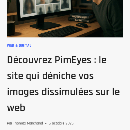
SAVOIR
SUR
SA
DATE
DE
LANCEMENT,
LES
WEB & DIGITAL
DERNIÈRES
Découvrez PimEyes : le
RUMEURS
ET
LES
site qui déniche vos
RÉVÉLATIONS
SUR
images dissimulées sur le
LE
GAMEPLAY
web
Par
Thomas Marchand
6 octobre 2025