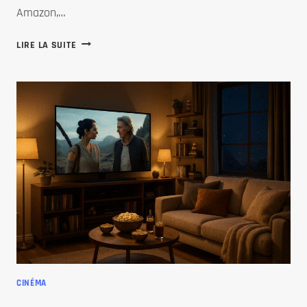
Amazon,…
MAXIMISER
LIRE LA SUITE
SES
REVENUS
À
DOMICILE
AVEC
AMAZON
:
TECHNIQUES
ET
PERSPECTIVES
CINÉMA