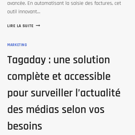
avancée. En automatisant la saisie des factures, cet
outil innovant…
AMI
LIRE LA SUITE
COMPTA
:
MARKETING
L’INNOVANT
OUTIL
Tagaday : une solution
D’AUTOMATISATION
PAR
complète et accessible
IA
QUI
SIMPLIFIE
pour surveiller l’actualité
LA
SAISIE
des médias selon vos
DES
FACTURES
ET
besoins
VOUS