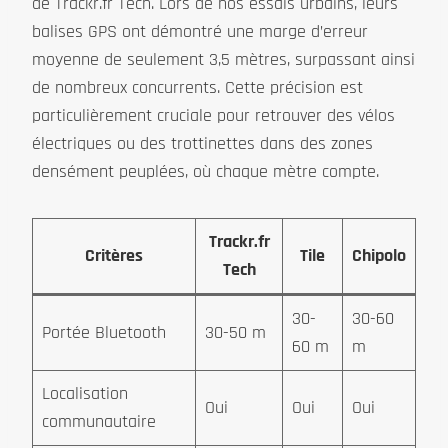
de Trackr.fr Tech. Lors de nos essais urbains, leurs
balises GPS ont démontré une marge d’erreur
moyenne de seulement 3,5 mètres, surpassant ainsi
de nombreux concurrents. Cette précision est
particulièrement cruciale pour retrouver des vélos
électriques ou des trottinettes dans des zones
densément peuplées, où chaque mètre compte.
Trackr.fr
Critères
Tile
Chipolo
Tech
30-
30-60
Portée Bluetooth
30-50 m
60 m
m
Localisation
Oui
Oui
Oui
communautaire