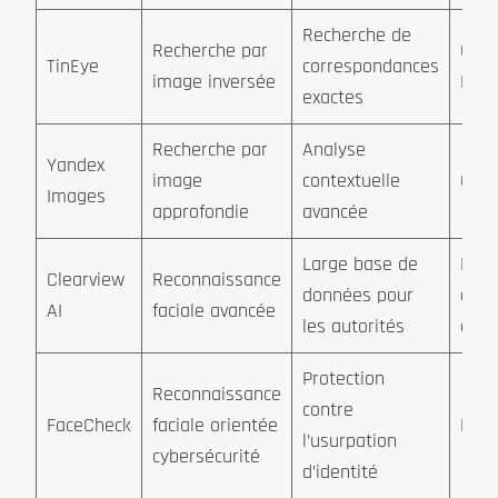
Recherche de
Recherche par
Grat
TinEye
correspondances
image inversée
Paya
exactes
Recherche par
Analyse
Yandex
image
contextuelle
Grat
Images
approfondie
avancée
Large base de
Rése
Clearview
Reconnaissance
données pour
aux
AI
faciale avancée
les autorités
auto
Protection
Reconnaissance
contre
FaceCheck
faciale orientée
Paya
l’usurpation
cybersécurité
d’identité