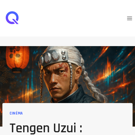
Aller
au
contenu
CINÉMA
Tengen Uzui :