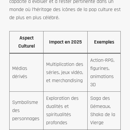
capacité à évoluer et à rester pertinente dans un
monde où l’héritage des icônes de la pop culture est
de plus en plus célébré.
Aspect
Impact en 2025
Exemples
Culturel
Action-RPG,
Multiplication des
Médias
figurines,
séries, jeux vidéo,
dérivés
animations
et merchandising
3D
Exploration des
Saga des
Symbolisme
dualités et
Gémeaux,
des
spiritualités
Shaka de la
personnages
profondes
Vierge