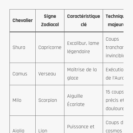
Signe
Caractéristique
Techniques
Chevalier
Zodiacal
clé
majeures
Coups
Excalibur, lame
Shura
Capricorne
tranchants
légendaire
invincibles
Maîtrise de la
Exécution
Camus
Verseau
glace
de l’Aurore
15 coups
Aiguille
Milo
Scorpion
précis et
Écarlate
douloureux
Coups de
Puissance et
Aiolia
Lion
cosmos