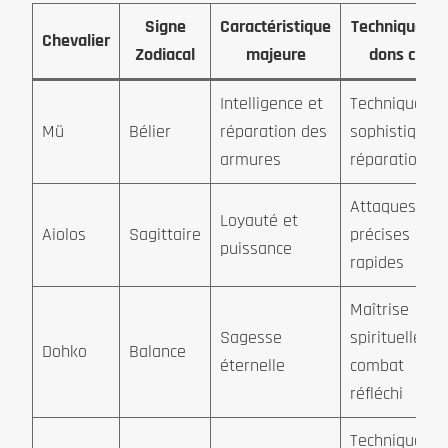
Signe
Caractéristique
Techniques o
Chevalier
Zodiacal
majeure
dons clés
Intelligence et
Techniques
Mü
Bélier
réparation des
sophistiquées
armures
réparation
Attaques
Loyauté et
Aiolos
Sagittaire
précises et
puissance
rapides
Maîtrise
Sagesse
spirituelle,
Dohko
Balance
éternelle
combat
réfléchi
Techniques