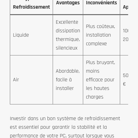
Avantages
Inconvénients
Refroidissement
Approx
Excellente
Plus coûteux,
dissipation
100-
Liquide
installation
thermique,
200 €
complexe
silencieux
Plus bruyant,
Abordable,
moins
50-100
Air
facile à
efficace pour
€
installer
les hautes
charges
Investir dans un bon système de refroidissement
est essentiel pour garantir la stabilité et la
performance de votre PC, surtout lorsque vous