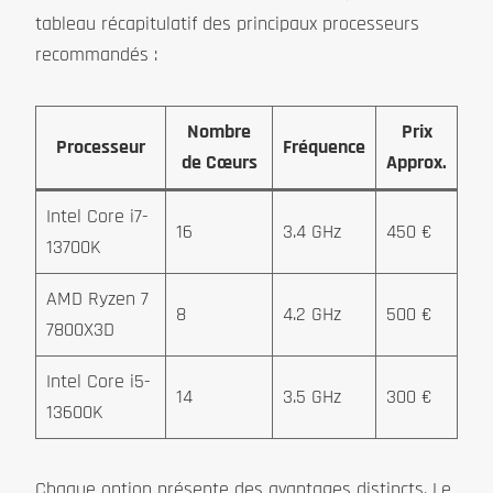
tableau récapitulatif des principaux processeurs
recommandés :
Nombre
Prix
Processeur
Fréquence
de Cœurs
Approx.
Intel Core i7-
16
3.4 GHz
450 €
13700K
AMD Ryzen 7
8
4.2 GHz
500 €
7800X3D
Intel Core i5-
14
3.5 GHz
300 €
13600K
Chaque option présente des avantages distincts. Le