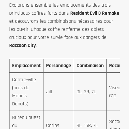
Explorons ensemble les emplacements des trois
principaux coffres-forts dans
Resident Evil 3 Remake
et découvrons les combinaisons nécessaires pour
les ouvrir. Chaque coffre renferme des objets
cruciaux pour votre survie face aux dangers de
Raccoon City
.
Emplacement
Personnage
Combinaison
Récompe
Centre-ville
(près de
Viseur po
Jill
9L, 3R, 7L
Moon’s
G19
Donuts)
Bureau ouest
Sacoche
du
Carlos
9L, 15R, 7L