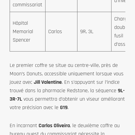
d’inventa
commissariat
Chargeur
Hôpital
double p
Memorial
Carlos
9R, 3L
fusil
Spencer
d’assaut
Le premier coffre se situe au centre-ville, près de
Moon’s Donuts, accessible uniquement lorsque vous
jouez avec
Jill Valentine
. En s’appuyant sur l’indice
trouvé dans la pharmacie Redstone, la séquence
9L-
3R-7L
vous permettra d’obtenir un viseur améliorant
votre précision avec le
G19
.
En incarnant
Carlos Oliveira
, le deuxième coffre au
bureau ouest du commissariat nécessite la