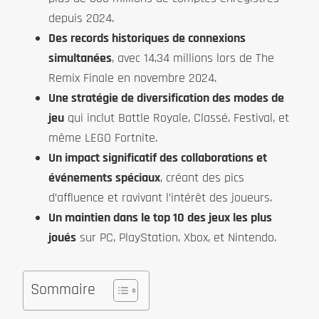
depuis 2024.
Des records historiques de connexions
simultanées
, avec 14,34 millions lors de The
Remix Finale en novembre 2024.
Une stratégie de diversification des modes de
jeu
qui inclut Battle Royale, Classé, Festival, et
même LEGO Fortnite.
Un impact significatif des collaborations et
événements spéciaux
, créant des pics
d’affluence et ravivant l’intérêt des joueurs.
Un maintien dans le top 10 des jeux les plus
joués
sur PC, PlayStation, Xbox, et Nintendo.
Sommaire