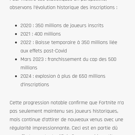
observons l’évolution historique des inscriptions :
2020 : 350 millions de joueurs inscrits
2021 : 400 millions
2022 : Baisse temporaire à 350 millions liée
aux effets post-Covid
Mars 2023 : franchissement du cap des 500
millions
2024 : explosion à plus de 650 millions
d’inscriptions
Cette progression notable confirme que Fortnite n’a
pas seulement maintenu ses joueurs historiques,
mais continue d’attirer de nouveaux venus avec une
régularité impressionnante. Ceci est en partie dû