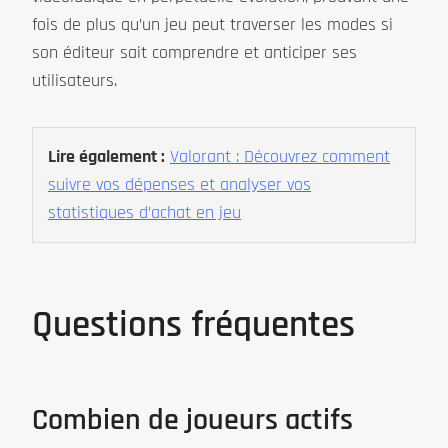
fois de plus qu’un jeu peut traverser les modes si
son éditeur sait comprendre et anticiper ses
utilisateurs.
Lire également :
Valorant : Découvrez comment
suivre vos dépenses et analyser vos
statistiques d’achat en jeu
Questions fréquentes
Combien de joueurs actifs