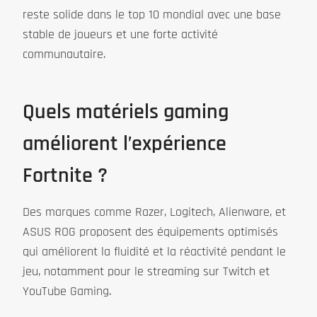
reste solide dans le top 10 mondial avec une base
stable de joueurs et une forte activité
communautaire.
Quels matériels gaming
améliorent l’expérience
Fortnite ?
Des marques comme Razer, Logitech, Alienware, et
ASUS ROG proposent des équipements optimisés
qui améliorent la fluidité et la réactivité pendant le
jeu, notamment pour le streaming sur Twitch et
YouTube Gaming.