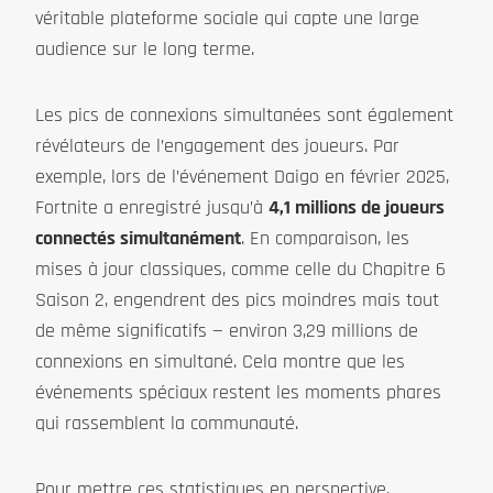
véritable plateforme sociale qui capte une large
audience sur le long terme.
Les pics de connexions simultanées sont également
révélateurs de l’engagement des joueurs. Par
exemple, lors de l’événement Daigo en février 2025,
Fortnite a enregistré jusqu’à
4,1 millions de joueurs
connectés simultanément
. En comparaison, les
mises à jour classiques, comme celle du Chapitre 6
Saison 2, engendrent des pics moindres mais tout
de même significatifs — environ 3,29 millions de
connexions en simultané. Cela montre que les
événements spéciaux restent les moments phares
qui rassemblent la communauté.
Pour mettre ces statistiques en perspective,