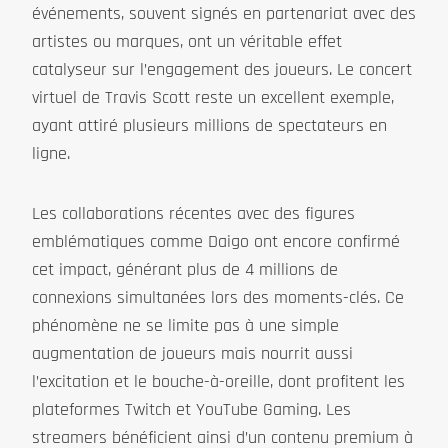
événements, souvent signés en partenariat avec des
artistes ou marques, ont un véritable effet
catalyseur sur l’engagement des joueurs. Le concert
virtuel de Travis Scott reste un excellent exemple,
ayant attiré plusieurs millions de spectateurs en
ligne.
Les collaborations récentes avec des figures
emblématiques comme Daigo ont encore confirmé
cet impact, générant plus de 4 millions de
connexions simultanées lors des moments-clés. Ce
phénomène ne se limite pas à une simple
augmentation de joueurs mais nourrit aussi
l’excitation et le bouche-à-oreille, dont profitent les
plateformes Twitch et YouTube Gaming. Les
streamers bénéficient ainsi d’un contenu premium à