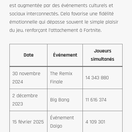
est augmentée par des événements culturels et
sociaux interconnectés. Cela favorise une fidélité
émotionnelle qui dépasse souvent le simple plaisir
du jeu, renforçant l’attachement à Fortnite.
Joueurs
Date
Événement
simultanés
30 novembre
The Remix
14 343 880
2024
Finale
2 décembre
Big Bang
11 616 374
2023
Événement
15 février 2025
4 109 301
Daigo