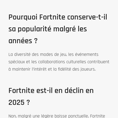
Pourquoi Fortnite conserve-t-il
sa popularité malgré les
années ?
La diversité des modes de jeu, les événements
spéciaux et les collaborations culturelles contribuent
à maintenir l’intérêt et la fidélité des joueurs.
Fortnite est-il en déclin en
2025 ?
Non, malgré une légère baisse ponctuelle, Fortnite