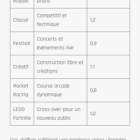
Royale
phare
Compétitif et
Classé
1,2
technique
Concerts et
Festival
0,9
événements live
Construction libre et
Créatif
1,1
créations
Rocket
Course arcade
0,8
Racing
dynamique
LEGO
Cross-over pour un
1,0
Fortnite
nouveau public
Ces chiffres reflètent une tendance claire : Fortnite