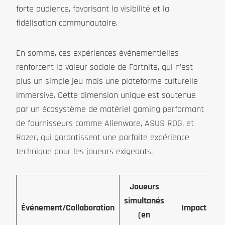
forte audience, favorisant la visibilité et la
fidélisation communautaire.
En somme, ces expériences événementielles
renforcent la valeur sociale de Fortnite, qui n’est
plus un simple jeu mais une plateforme culturelle
immersive. Cette dimension unique est soutenue
par un écosystème de matériel gaming performant
de fournisseurs comme Alienware, ASUS ROG, et
Razer, qui garantissent une parfaite expérience
technique pour les joueurs exigeants.
Joueurs
simultanés
Événement/Collaboration
Impact
(en