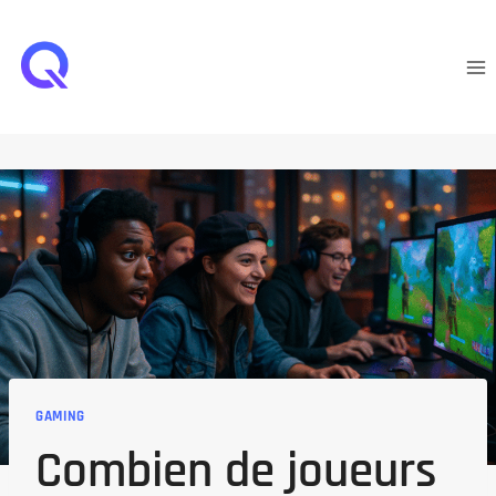
Aller
au
contenu
GAMING
Combien de joueurs