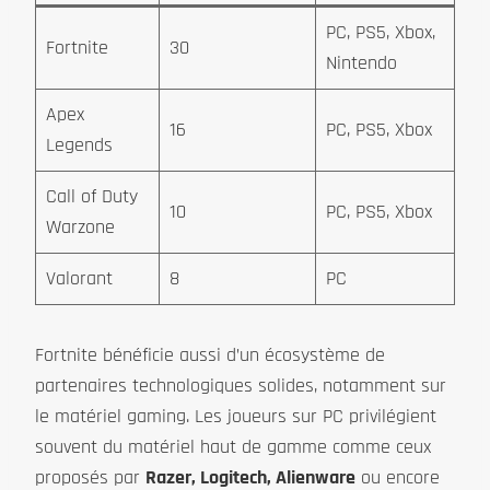
PC, PS5, Xbox,
Fortnite
30
Nintendo
Apex
16
PC, PS5, Xbox
Legends
Call of Duty
10
PC, PS5, Xbox
Warzone
Valorant
8
PC
Fortnite bénéficie aussi d’un écosystème de
partenaires technologiques solides, notamment sur
le matériel gaming. Les joueurs sur PC privilégient
souvent du matériel haut de gamme comme ceux
proposés par
Razer, Logitech, Alienware
ou encore