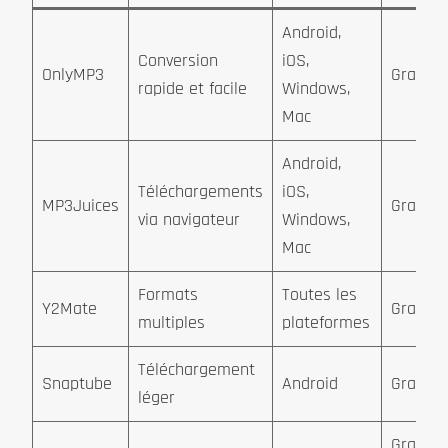
Android,
Conversion
iOS,
OnlyMP3
Gratuit
rapide et facile
Windows,
Mac
Android,
Téléchargements
iOS,
MP3Juices
Gratuit
via navigateur
Windows,
Mac
Formats
Toutes les
Y2Mate
Gratuit
multiples
plateformes
Téléchargement
Snaptube
Android
Gratuit
léger
Gratuit