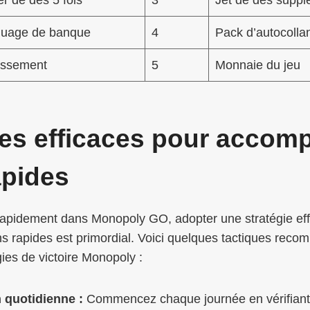
quage de banque
4
Pack d’autocolla
issement
5
Monnaie du jeu
ies efficaces pour accompl
apides
rapidement dans Monopoly GO, adopter une stratégie eff
ns rapides est primordial. Voici quelques tactiques rec
gies de victoire Monopoly :
n quotidienne :
Commencez chaque journée en vérifiant 