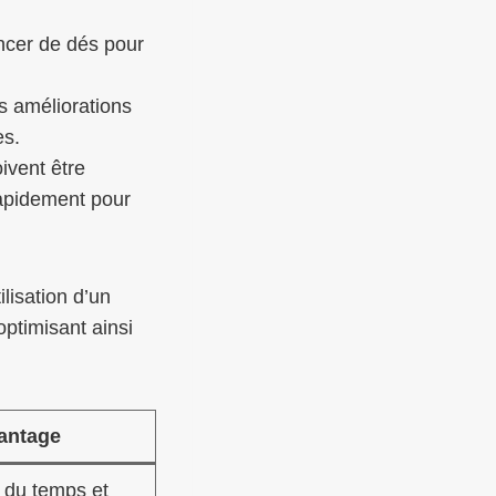
ncer de dés pour
s améliorations
es.
vent être
rapidement pour
lisation d’un
optimisant ainsi
antage
 du temps et