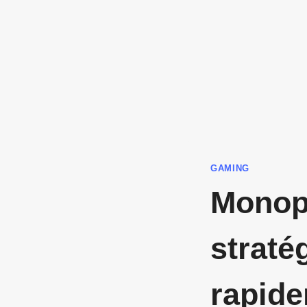
GAMING
Monopo
straté
rapide