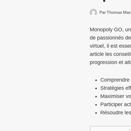
Par
Thomas Mar
Monopoly GO, une 
de passionnés de 
virtuel, il est es
article les conse
progression et at
Comprendre l
Stratégies ef
Maximiser vos
Participer a
Résoudre les