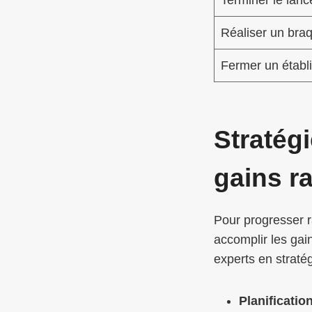
Réaliser un bra
Fermer un établ
Stratég
gains r
Pour progresser 
accomplir les gai
experts en straté
Planificatio