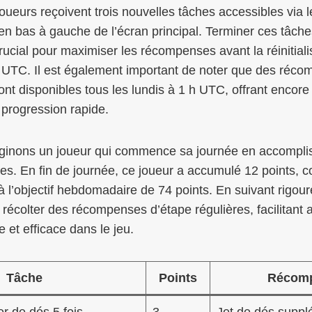
joueurs reçoivent trois nouvelles tâches accessibles via 
en bas à gauche de l’écran principal. Terminer ces tâch
rucial pour maximiser les récompenses avant la réinitiali
h UTC. Il est également important de noter que des réc
t disponibles tous les lundis à 1 h UTC, offrant encore
 progression rapide.
maginons un joueur qui commence sa journée en accomplis
es. En fin de journée, ce joueur a accumulé 12 points, c
 à l’objectif hebdomadaire de 74 points. En suivant rigo
 récolter des récompenses d’étape régulières, facilitant 
 et efficace dans le jeu.
Tâche
Points
Récom
er de dés 5 fois
3
Jet de dés suppl