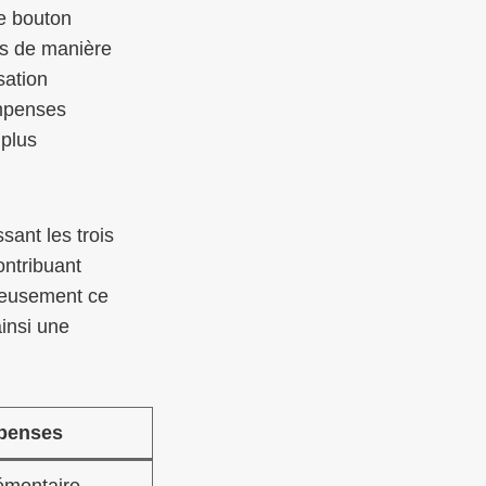
le bouton
es de manière
sation
ompenses
 plus
sant les trois
ontribuant
ureusement ce
ainsi une
penses
émentaire